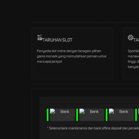
TARUHAN SLOT
TA
Penyedia slot online dengan beragam pilihan
Sportsb
game menarik yang memudahkan pemain untuk
menawar
mencapai jackpot
tinggi,
banyak 
* Selama bank maintenance dan bank offline deposit dan penarik