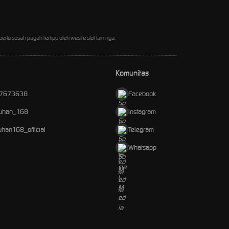
 susah payah tertipu oleh wesite slot lain nya.
Komunitas
7673638
Facebook
ruhan_168
Instagram
uhan168_official
Telegram
Whatsapp