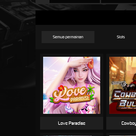
Semua permainan
Slots
Love Paradise
Cowboy