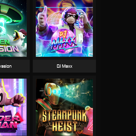
Sugar Rush 1000
nvasion
DJ Maxx