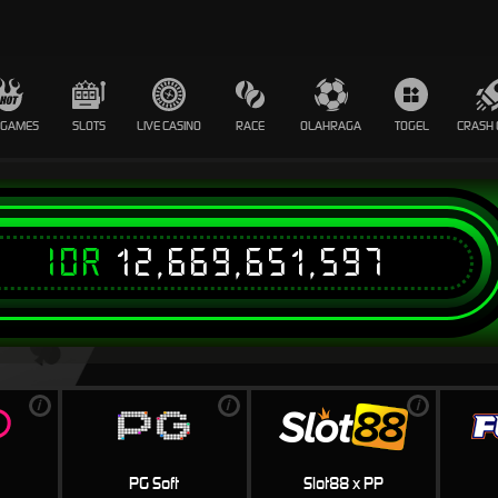
 GAMES
SLOTS
LIVE CASINO
RACE
OLAHRAGA
TOGEL
CRASH
xis****da Berhasil Withdraw IDR 9.970.000
IDR
12,669,662,445
i
i
i
a
PG Soft
Slot88 x PP