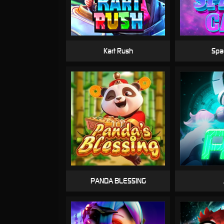
Kart Rush
Spa
PANDA BLESSING