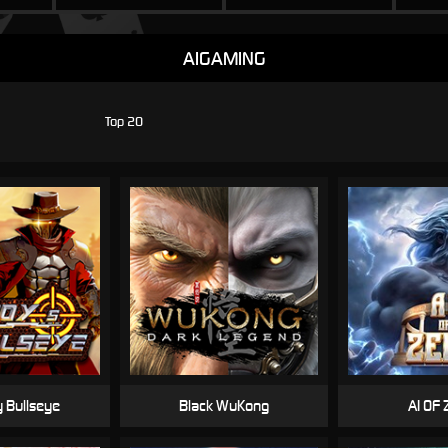
AIGAMING
Top 20
 Bullseye
Black WuKong
AI OF