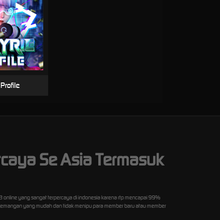
Profile
ercaya Se Asia Termasuk
online yang sangat terpercaya di indonesia karena rtp mencapai 99%
beri kemangan yang mudah dan tidak menipu para member baru atau member