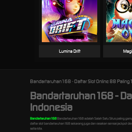
Lumina Drift
Magi
Bandartaruhan168 - Daftar Slot Online 88 Paling
Bandartaruhan168 - Daft
Indonesia
Bandartaruhan168
Bandartaruhan168 adalah Salah Satu Situs paling gam
daftar slot bandartaruhan168 sekarang juga dan rasakan sensai jackpot 
setia kita.