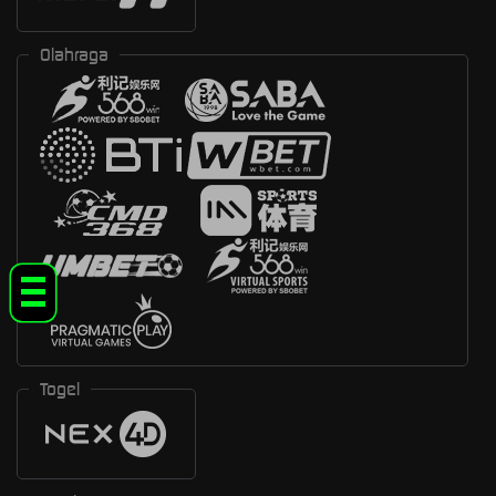
Olahraga
Tap Me!
Togel