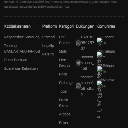
bermain di Bandartaruhan168 bisa menang dengan maxwin yang gampang dan tidak
perlu susah payah tertipu oleh wesite slot lain nya.
Kebijaksanaan
Platform
Kategori
Dukungan
Komunitas
Responsible Gambling
Promosi
Hot
+62819
Facebo
Games
964757
ok
Tentang
Loyalty
07
BANDARTARUHAN168
Slots
Instagra
Referral
Bandart
m
Pusat Bantuan
Live
aruhan_
Casino
Telegra
Syarat dan Ketentuan
168
m
Race
bandart
Whatsa
Olahraga
aruhan1
pp
68_offici
Togel
al
Crash
Game
Arcade
Poker