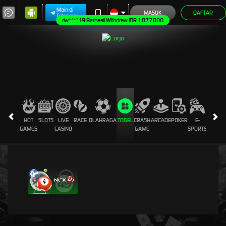
Main di
MASUK
DAFTAR
Telegram
riw****19 Berhasil Withdraw IDR 1.077.000
HOT
SLOTS
LIVE
RACE
OLAHRAGA
TOGEL
CRASH
ARCADE
POKER
E-
SABUN
GAMES
CASINO
GAME
SPORTS
AYAM
i