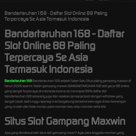
Bandartaruhan168 - Daftar Slot Online 88 Paling
Terpercaya Se Asia Termasuk Indonesia
Bandartaruhan168 - Daftar
Slot Online 88 Paling
Terpercaya Se Asia
Termasuk Indonesia
Bandartaruhan168
Bandartaruhan168 adalah Salah Satu Situs paling gampang maxwin di
tahun 2026 saat ini. Selain gampang maxwin BANDARTARUHAN168 slot gacor 88 online
yang sangat terpercaya di indonesia karena rtp mencapai 99% daftar slot
bandartaruhan168 sekarang juga dan rasakan sensai jackpot dengan withdraw yang
sangat cepat. Jadi tunggu apa lagi mari bergabung bersama kami agar di beri kemangan
yang mudah dan tidak menipu para member baru atau member setia kita.
Situs Slot Gampang Maxwin
Apa yang dimaksud oleh situs slot gampang maxin? Agar para anggota member yang