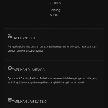
E-Sports
Sabung
Ayam
TARUHAN SLOT
Penyedia slot online dengan beragam pilihan game menarik yang memudahkan
pemain untuk mencapai jackpot
TARUHAN OLAHRAGA
Sportsbook Gaming Platform Terbaik menawarkan lebih banyak game, odds yang
lebih tinggi, dan menyediakan pilihan yang lebih banyak untuk pemain.
TARUHAN LIVE KASINO