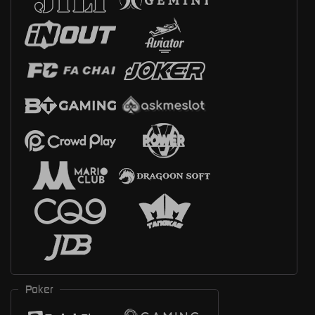
Poker