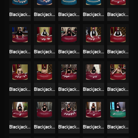
Blackjack_Silver_4
Blackjack_Silver_5
Blackjack_Silver_6
Blackjack_Silver_7
Blackjack_VIP_A
Blackjack_VIP_Alpha
Blackjack_VIP_B
Blackjack_VIP_Beta
Blackjack_VIP_C
Blackjack_VIP_D
Blackjack_VIP_E
Blackjack_VIP_G
Blackjack_VIP_Gamma
Blackjack_VIP_H
Blackjack_VIP_I
Blackjack_VIP_L
Blackjack_VIP_M
Blackjack_VIP_N
Blackjack_VIP_Q
Blackjack_VIP_x