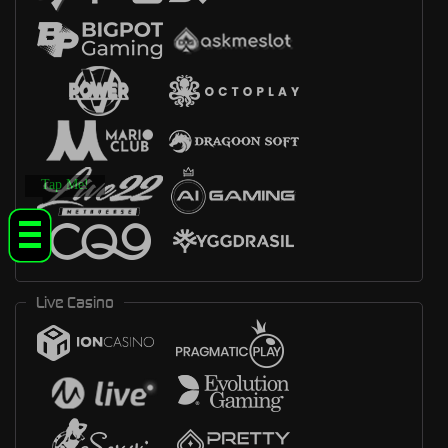
Tap Me!
Live Casino