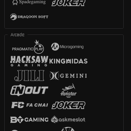
Arcade